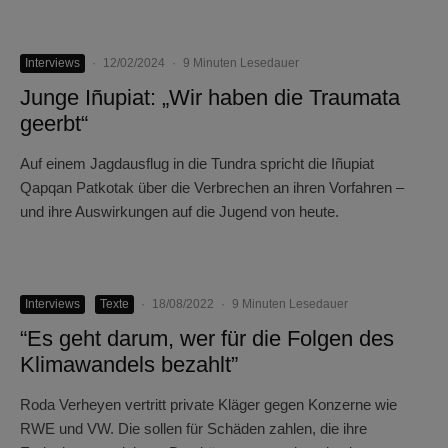
Interviews
·
12/02/2024
·
9 Minuten Lesedauer
Junge Iñupiat: „Wir haben die Traumata
geerbt“
Auf einem Jagdausflug in die Tundra spricht die Iñupiat
Qapqan Patkotak über die Verbrechen an ihren Vorfahren –
und ihre Auswirkungen auf die Jugend von heute.
Interviews
Texte
·
18/08/2022
·
9 Minuten Lesedauer
“Es geht darum, wer für die Folgen des
Klimawandels bezahlt”
Roda Verheyen vertritt private Kläger gegen Konzerne wie
RWE und VW. Die sollen für Schäden zahlen, die ihre