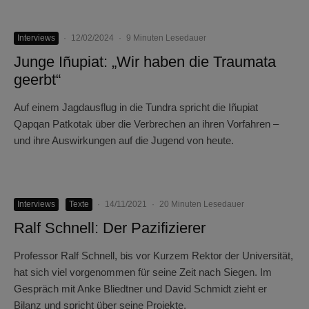
Interviews
·
12/02/2024
·
9 Minuten Lesedauer
Junge Iñupiat: „Wir haben die Traumata
geerbt“
Auf einem Jagdausflug in die Tundra spricht die Iñupiat
Qapqan Patkotak über die Verbrechen an ihren Vorfahren –
und ihre Auswirkungen auf die Jugend von heute.
Interviews
Texte
·
14/11/2021
·
20 Minuten Lesedauer
Ralf Schnell: Der Pazifizierer
Professor Ralf Schnell, bis vor Kurzem Rektor der Universität,
hat sich viel vorgenommen für seine Zeit nach Siegen. Im
Gespräch mit Anke Bliedtner und David Schmidt zieht er
Bilanz und spricht über seine Projekte.