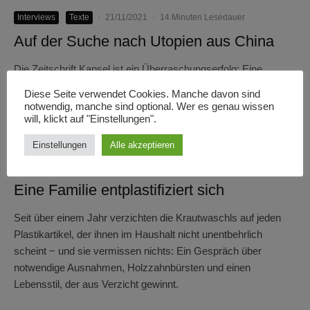
Interviews
Texte
·
21/11/2021
·
14 Minuten Lesedauer
Auf der Suche nach Utopien aus China
Die Zeitschrift Kapsel ist ein Überraschungserfolg: Eine
Zeitschrift aus Deutschland, die chinesische Science-Fiction-
Diese Seite verwendet Cookies. Manche davon sind
Geschichten erzählt.
notwendig, manche sind optional. Wer es genau wissen
will, klickt auf "Einstellungen".
Einstellungen
Alle akzeptieren
Interviews
Texte
·
14/11/2021
·
13 Minuten Lesedauer
Eine Familie entplastifiziert sich
Seit über einem Jahr verzichten die Krautwaschls auf jeden
Plastikartikel, der ihnen im Haushalt nicht unentbehrlich
scheint − und sie vermissen nichts: Ein Gespräch über
notwendige Ausnahmen, Holzzahnbürsten und einen
Lebensstil, der aus Verzicht gewinnt.