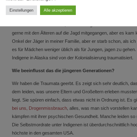
Würdest du sagen, du hast eine besondere Beziehung zu 
Einstellungen
Alle akzeptieren
Ich schätze ja, da wir immer so viel davon hatten. Wenn es richt
meinen Freund*innen raus, oder wir hingen einfach in einem u
gerne mit den Älteren auf die Jagd mitgegangen, aber es kam l
Onkel der Jäger in meiner Familie, aber er starb schon, als ich
es für Mädchen weniger üblich als für Jungen, jagen zu gehen.
Indigene in Alaska sind von der Kolonialisierung traumatisiert.
Wie beeinflusst das die jüngeren Generationen?
Wir haben die Traumata geerbt. Es zeigt sich sehr deutlich, 
dem leiden, was unsere Eltern und Großeltern erleben mussten. 
liegt. Sie spüren einfach, dass etwas nicht in Ordnung ist. Es gi
bei uns, Drogenmissbrauch
, alles, was man sich vorstellen k
kämpfen mit ihrer psychischen Gesundheit. Manche leiden so s
Die Selbstmordrate unter Indigenen ist überdurchschnittlich hoc
höchste in den gesamten USA.