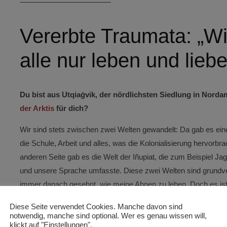
————————————
Vererbte Traumata: „Wi
alle nur leben und lieb
Du bist aus Utqiaġvik, der nördlichsten Siedlung in Norda
der Arktis
für dich?
Wir sind stets zwischen zwei Welten gewandelt: Da gab es eine
die Schule, Arbeit und alles, was die Kolonialisierung hervorbr
anderen Seite gab es die Welt der Iñupiat, die zum Beispiel Ja
und unsere Sprache umfasste. Diese zwei Welten sind grundv
immer danach gesehnt, wie meine Ahnen zu leben. Doch es ist
Bräuchen zu leben, weil viel Wissen über das Überleben da dr
Diese Seite verwendet Cookies. Manche davon sind
notwendig, manche sind optional. Wer es genau wissen will,
Bei euch herrschen im langen Winter Temperaturen bis zu
klickt auf "Einstellungen".