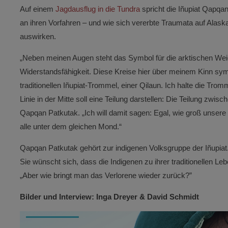
Auf einem
Jagdausflug in die Tundra
spricht die Iñupiat Qapqa
an ihren Vorfahren – und wie sich vererbte Traumata auf Alas
auswirken.
„Neben meinen Augen steht das Symbol für die arktischen Weid
Widerstandsfähigkeit. Diese Kreise hier über meinem Kinn sym
traditionellen Iñupiat-Trommel, einer Qilaun. Ich halte die T
Linie in der Mitte soll eine Teilung darstellen: Die Teilung zwi
Qapqan Patkutak. „Ich will damit sagen: Egal, wie groß unsere
alle unter dem gleichen Mond.“
Qapqan Patkutak gehört zur indigenen Volksgruppe der Iñupiat. 
Sie wünscht sich, dass die Indigenen zu ihrer traditionellen 
„Aber wie bringt man das Verlorene wieder zurück?”
Bilder und Interview: Inga Dreyer & David Schmidt