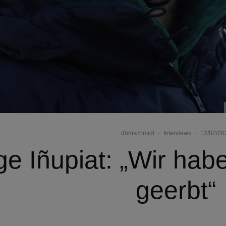
dhmschmidt
·
Interviews
·
12/02/20
ge Iñupiat: „Wir hab
geerbt“