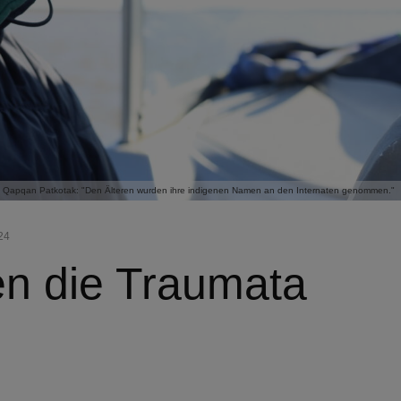
Qapqan Patkotak: "Den Älteren wurden ihre indigenen Namen an den Internaten genommen."
24
en die Traumata