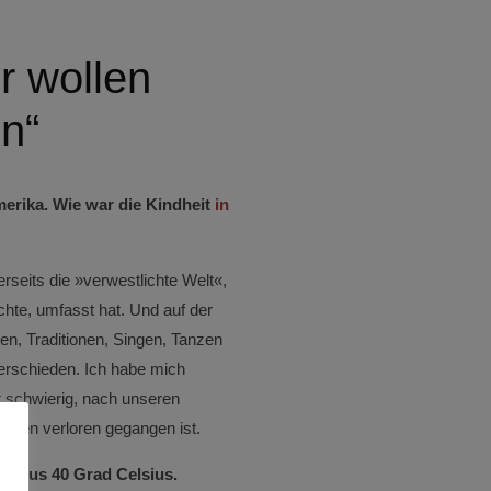
r wollen
en“
merika. Wie war die Kindheit
in
rseits die »verwestlichte Welt«,
achte, umfasst hat. Und auf der
gen, Traditionen, Singen, Tanzen
erschieden. Ich habe mich
 schwierig, nach unseren
außen verloren gegangen ist.
 minus 40 Grad Celsius.