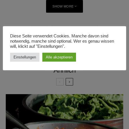
SHOW MORE
BERLIN
FLÜSSE
KLIMAWANDEL
Diese Seite verwendet Cookies. Manche davon sind
PETITION
RECHTE DER NATUR
SCHLAGWÖRTER
notwendig, manche sind optional. Wer es genau wissen
will, klickt auf "Einstellungen".
RECHTE DER SPREE
SPREE
UMWELT
Einstellungen
Alle akzeptieren
Ähnlich