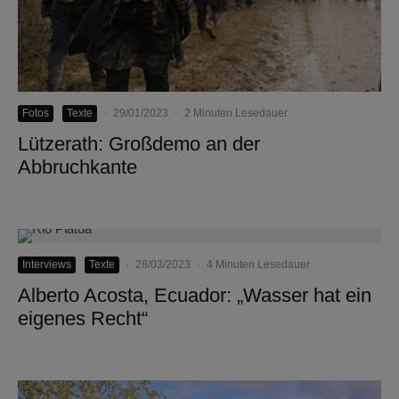
Fotos
Texte
·
29/01/2023
·
2 Minuten Lesedauer
Lützerath: Großdemo an der
Abbruchkante
Interviews
Texte
·
28/03/2023
·
4 Minuten Lesedauer
Alberto Acosta, Ecuador: „Wasser hat ein
eigenes Recht“