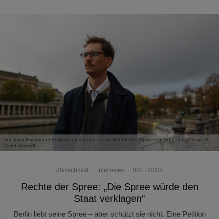
Der Jurist Emmanuel Schlichter setzt sich für die Rechte der Spree ein. Foto: Inga Dreyer &
David Schmidt
dhmschmidt
·
Interviews
·
02/11/2025
Rechte der Spree: „Die Spree würde den
Staat verklagen“
Berlin liebt seine Spree – aber schützt sie nicht. Eine Petition