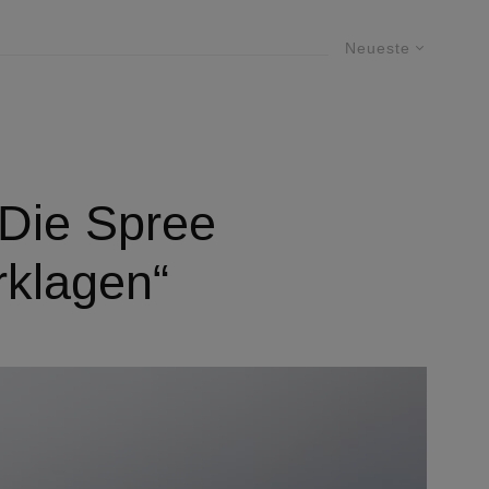
Neueste
„Die Spree
rklagen“