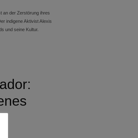
 an der Zerstörung ihres
 indigene Aktivist Alexis
s und seine Kultur.
ador:
genes