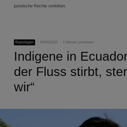
juristische Rechte verleihen.
Reportagen
·
05/05/2023
·
1 Minute Lesedauer
Indigene in Ecuado
der Fluss stirbt, st
wir“