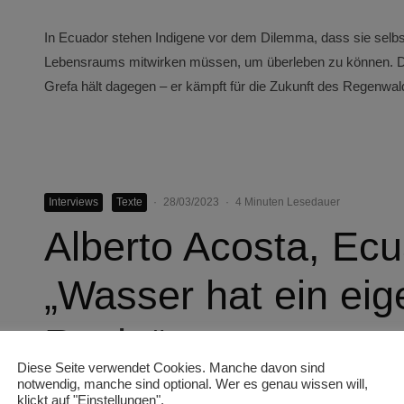
In Ecuador stehen Indigene vor dem Dilemma, dass sie selbst
Lebensraums mitwirken müssen, um überleben zu können. Der
Grefa hält dagegen – er kämpft für die Zukunft des Regenwald
Interviews
Texte
·
28/03/2023
·
4 Minuten Lesedauer
Alberto Acosta, Ecu
„Wasser hat ein ei
Recht“
Diese Seite verwendet Cookies. Manche davon sind
notwendig, manche sind optional. Wer es genau wissen will,
klickt auf "Einstellungen".