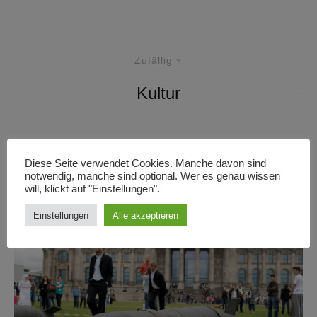
Zufällig
Kultur
Kultur
Texte
·
14/11/2021
·
8 Minuten Lesedauer
Diese Seite verwendet Cookies. Manche davon sind
Wie geht politische Schönheit?
notwendig, manche sind optional. Wer es genau wissen
will, klickt auf "Einstellungen".
Einstellungen
Alle akzeptieren