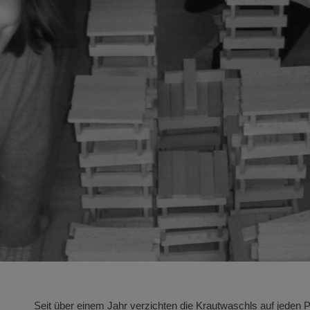
Seit über einem Jahr verzichten die Krautwaschls auf jeden Pl