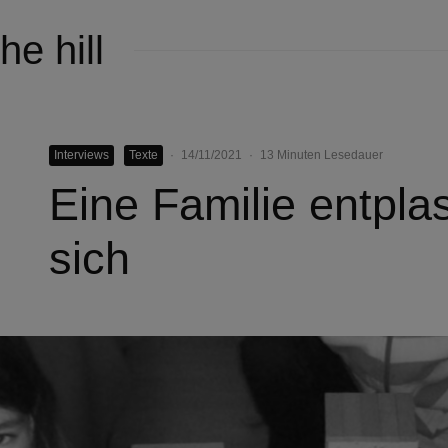
he hill
Interviews
Texte
·
14/11/2021
·
13 Minuten Lesedauer
Eine Familie entplast
sich