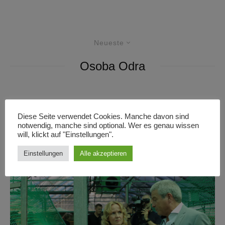
Neueste
Osoba Odra
Reportagen
·
07/10/2023
·
14 Minuten Lesedauer
Diese Seite verwendet Cookies. Manche davon sind
Fischsterben in der Oder: Katastrophe mit
notwendig, manche sind optional. Wer es genau wissen
Ansage
will, klickt auf "Einstellungen".
Einstellungen
Alle akzeptieren