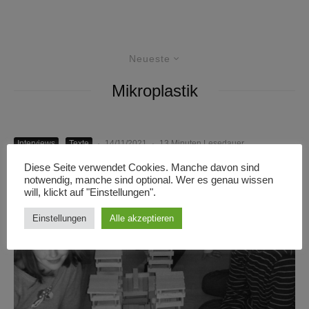
Neueste
Mikroplastik
Interviews
Texte
·
14/11/2021
·
13 Minuten Lesedauer
Eine Familie entplastifiziert sich
Diese Seite verwendet Cookies. Manche davon sind
notwendig, manche sind optional. Wer es genau wissen
will, klickt auf "Einstellungen".
Einstellungen
Alle akzeptieren