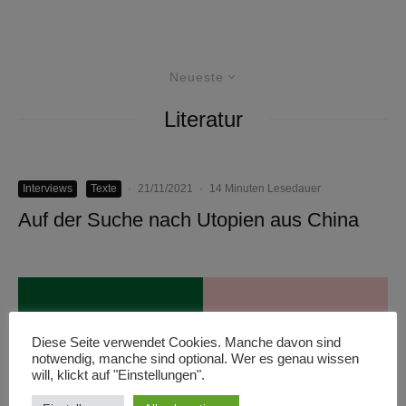
Neueste
Literatur
Interviews
Texte
·
21/11/2021
·
14 Minuten Lesedauer
Auf der Suche nach Utopien aus China
Diese Seite verwendet Cookies. Manche davon sind
notwendig, manche sind optional. Wer es genau wissen
will, klickt auf "Einstellungen".