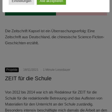
Einstellungen
Alle akzeptieren
Die Zeitschrift Kapsel ist ein Überraschungserfolg: Eine
Zeitschrift aus Deutschland, die chinesische Science-Fiction-
Geschichten erzählt.
Projekte
·
18/11/2021
·
1 Minute Lesedauer
ZEIT für die Schule
Von 2012 bis 2014 war ich als Redakteur für ZEIT für die
Schule für die redaktionelle Betreuung und das Auflisten von
Materialien für den Unterricht an der Schule zuständig.
Besonders intensiv beschäftigte mich damals die Arbeit an den