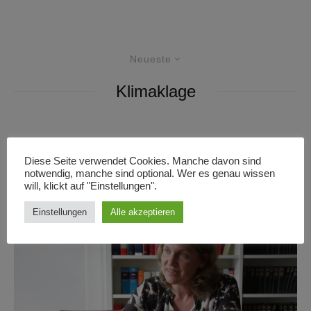
Neueste
Klimaklage
Interviews
Texte
·
18/08/2022
·
9 Minuten Lesedauer
Diese Seite verwendet Cookies. Manche davon sind
“Es geht darum, wer für die Folgen des
notwendig, manche sind optional. Wer es genau wissen
Klimawandels bezahlt”
will, klickt auf "Einstellungen".
Einstellungen
Alle akzeptieren