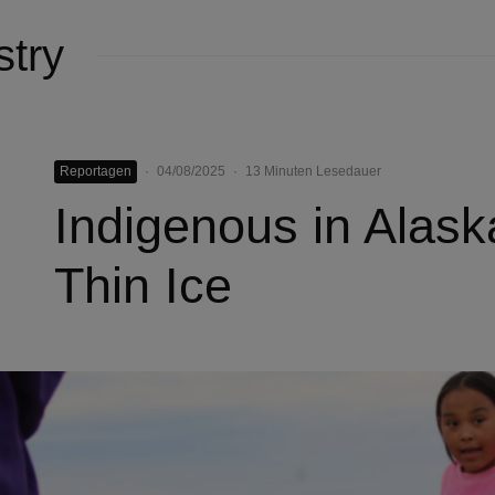
stry
Reportagen
·
04/08/2025
·
13 Minuten Lesedauer
Indigenous in Alaska
Thin Ice