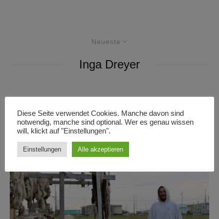
Neueste
Inga Dreyer
Reportagen
·
25/04/2024
·
16 Minuten Lesedauer
Diese Seite verwendet Cookies. Manche davon sind
„Als würde sich die ganze Tundra
notwendig, manche sind optional. Wer es genau wissen
bewegen“
will, klickt auf "Einstellungen".
Einstellungen
Alle akzeptieren