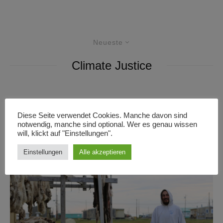
Neueste
Climate Justice
Reportagen
·
25/04/2024
·
16 Minuten Lesedauer
Diese Seite verwendet Cookies. Manche davon sind
„Als würde sich die ganze Tundra
notwendig, manche sind optional. Wer es genau wissen
bewegen“
will, klickt auf "Einstellungen".
Einstellungen
Alle akzeptieren